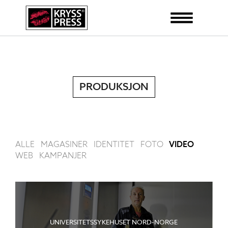
PRODUKSJON
ALLE
MAGASINER
IDENTITET
FOTO
VIDEO
WEB
KAMPANJER
UNIVERSITETSSYKEHUSET NORD-NORGE